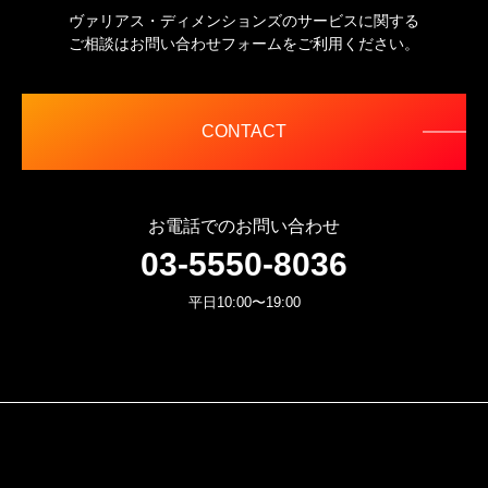
今回、取得した個人情報の利用目的の通知の求め、及び開示・内容の訂
ヴァリアス・ディメンションズのサービスに関する
正・追加・削除・利用の停止・消去・第三者への提供の停止（「開示等」
ご相談はお問い合わせフォームをご利用ください。
といいます）の請求、第三者提供記録の開示に応じます。
上記に応じる窓口は、下記、問い合わせ窓口となります。なお、個人情
報保護管理者の連絡先も同様です。
問い合わせ窓口 03-5550-8036
CONTACT
お電話でのお問い合わせ
03-5550-8036
平日10:00〜19:00