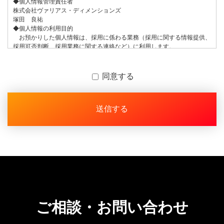
◆個人情報管理責任者
株式会社ヴァリアス・ディメンションズ
塚田 良祐
◆個人情報の利用目的
お預かりした個人情報は、採用に係わる業務（採用に関する情報提供、
採用可否判断、採用業務に関する連絡など）に利用します。
◆お預かりする個人情報の項目 本手続きでは、以下の項目をご入力い
ただきます。
【入力必須項目】会社名、ご担当者名、メールアドレス
同意する
【入力任意項目】役職、電話番号、詳しい内容
電話番号については、電子メールでのご連絡が取れない時に連絡先とし
て利用します。
◆個人情報の第三者提供について
ご本人の同意がある場合または法令に基づく場合を除き、今回ご入力い
ただく個人情報は第三者に提供しません。
◆個人情報の外部委託 今回取得させていただく個人情報は、業務処理
のため、
当社と契約を締結している協力会社のサーバーに保管させていただく場
合があります。
◆取得させていただく内容について
お問い合わせに対応するために、氏名、メールアドレスはご入力を必須
とさせていただいております。
本情報について取得させていただけない場合、お問い合わせへの対応を
ご相談・お問い合わせ
致しかねます。
◆取得した個人情報の利用目的の通知、開示等及びお問い合わせ窓口