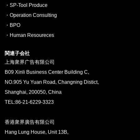
・SP-Tool Produce
・Operation Consulting
・BPO
・Human Resoureces
関連子会社
上海衆界广告有限公司
B09 Xinli Business Center Building C,
NO.905 Yu Yuan Road, Changning Distict,
Shanghai, 200050, China
TEL:86-21-6229-3323
香港衆界廣告有限公司
Hang Lung House, Unit 13B,