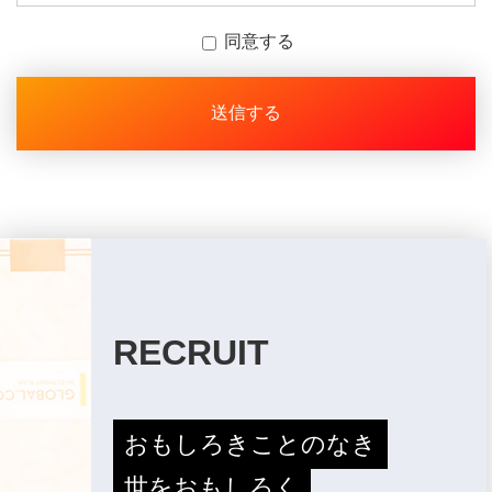
◆個人情報の利用目的
同意する
お預かりした個人情報は、弊社の各事業に関するお問合せへの対応に利用
します。
◆お預かりする個人情報の項目
本手続きでは、以下の項目をご入力いただきます。
【入力必須項目】会社名、ご担当者名、メールアドレス
【入力任意項目】役職、電話番号、詳しい内容
電話番号については、電子メールでのご連絡が取れない時に連絡先として
利用します。
◆個人情報の第三者提供について
ご本人の同意がある場合または法令に基づく場合を除き、今回ご入力いた
だく個人情報は第三者に提供しません。
◆個人情報の外部委託
今回取得させていただく個人情報は、業務処理のため、
RECRUIT
当社と契約を締結している協力会社のサーバーに保管させていただく場合
があります。
◆取得させていただく内容について
お問い合わせに対応するために、氏名、メールアドレスはご入力を必須と
おもしろきことのなき
させていただいております。
本情報について取得させていただけない場合、お問い合わせへの対応を致
世をおもしろく