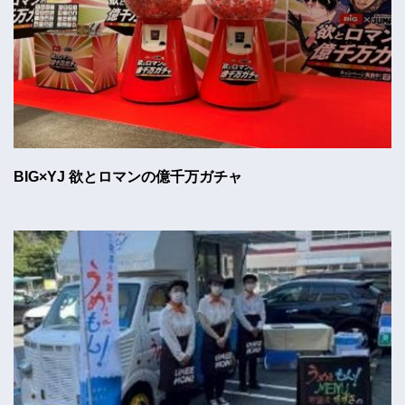
BIG×YJ 欲とロマンの億千万ガチャ