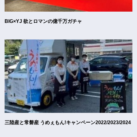
BIG×YJ 欲とロマンの億千万ガチャ
三陸産と常磐産 うめぇもん!キャンペーン2022/2023/2024