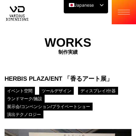
Japanese
English
Chinese
WORKS
制作実績
HERBIS PLAZA/ENT 「香るアート展」
イベント空間
ツールデザイン
ディスプレイ/什器
ランドマーク/施設
展示会/コンベンション/プライベートショー
演出テクノロジー