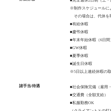
■完全週休2日制（土
※制作スケジュールに
その場合は、代休を
■有給休暇
■慶弔休暇
■年末年始休暇（6日間
■GW休暇
■夏季休暇
■誕生日休暇
※5日以上連続休暇の
諸手当/待遇
■社会保険完備（雇用
■交通費（全額支給）
■私服勤務OK
（クライアントとの打