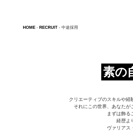
HOME
-
RECRUIT
- 中途採用
素の
クリエーティブのスキルや経
それにこの世界、あなたが
まずは飾る
経歴よ
ヴァリアス