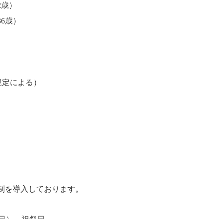
2歳）
36歳）
規定による）
制を導入しております。