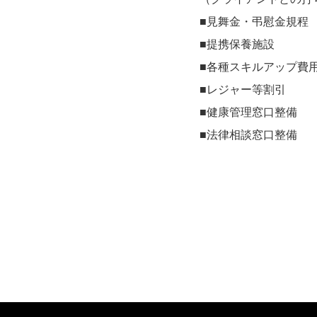
■見舞金・弔慰金規程
■提携保養施設
■各種スキルアップ費
■レジャー等割引
■健康管理窓口整備
■法律相談窓口整備